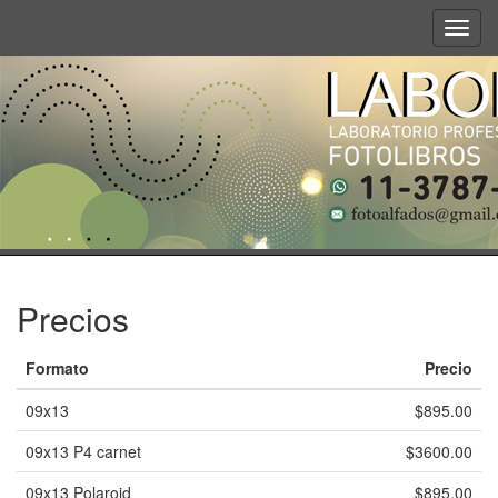
Toggl
navig
Precios
Formato
Precio
09x13
$895.00
09x13 P4 carnet
$3600.00
09x13 Polaroid
$895.00